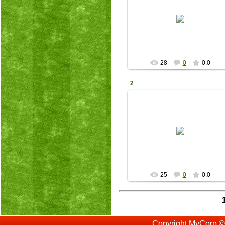
19.05.2026
bib82015
28
0
0.0
2
19.05.2026
bib82015
25
0
0.0
Copyright MyCorp ©