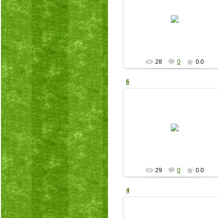
27.05.2026
bib82015
28
0
0.0
6
19.05.2026
bib82015
29
0
0.0
4