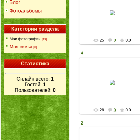
Блог
27.05.2026
Фотоальбомы
bib82015
Категории раздела
Мои фотографии
[19]
25
0
0.0
Моя семья
[0]
4
Статистика
27.05.2026
Онлайн всего:
1
Гостей:
1
bib82015
Пользователей:
0
28
0
0.0
2