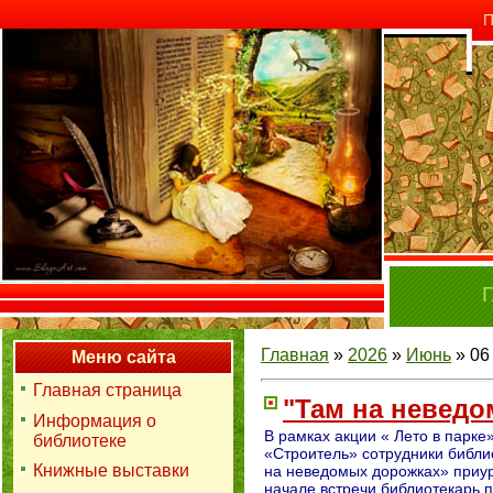
П
Г
Главная
»
2026
»
Июнь
»
06
Меню сайта
Главная страница
"Там на невед
Информация о
В рамках акции « Лето в парк
библиотеке
«Строитель» сотрудники библи
Книжные выставки
на неведомых дорожках» приур
начале встречи библиотекарь 