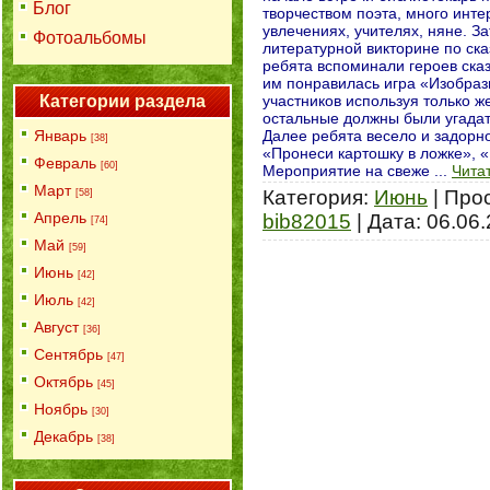
Блог
творчеством поэта, много интер
увлечениях, учителях, няне. З
Фотоальбомы
литературной викторине по ск
ребята вспоминали героев сказ
им понравилась игра «Изобрази
Категории раздела
участников используя только ж
остальные должны были угадат
Январь
Далее ребята весело и задорн
[38]
«Пронеси картошку в ложке», «
Февраль
[60]
Мероприятие на свеже
...
Чита
Март
Категория:
Июнь
|
Про
[58]
Апрель
bib82015
|
Дата:
06.06
[74]
Май
[59]
Июнь
[42]
Июль
[42]
Август
[36]
Сентябрь
[47]
Октябрь
[45]
Ноябрь
[30]
Декабрь
[38]